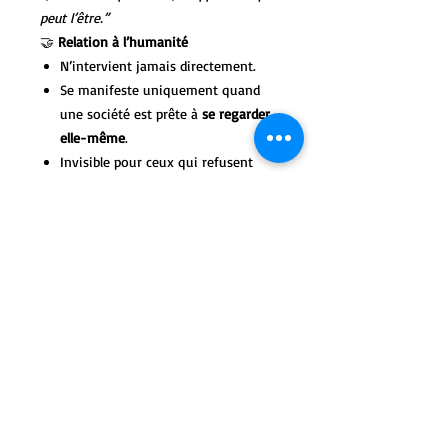
peut l’être.”
🤝
Relation à l’humanité
N’intervient jamais directement.
Se manifeste uniquement quand
une société est prête à
se regarder
elle-même
.
Invisible pour ceux qui refusent
d’écouter.
Apparaît parfois dans les rêves, les
œuvres d’art, les silences collectifs.
⚠️
Règle fondamentale
Smoky Cloud Eagle ne peut agir que si :
la mémoire est respectée,
la diversité est protégée,
et la responsabilité est partagée.
Sans cela, il se dissout temporairement
dans le ciel.
🌟
Symbole