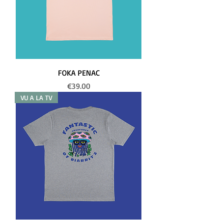
FOKA PENAC
Price
€39.00
VU A LA TV